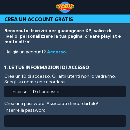
Skip
Skip
Skip
Skip
Salta
to
to
to
to
al
Top
Navigation
Main
Footer
contenuto
CREA UN ACCOUNT GRATIS
of
Content
principale
Page
Benvenuto! Iscriviti per guadagnare XP, salire di
livello, personalizzare la tua pagina, creare playlist e
molto altro!
Hai già un account?
Accesso
.
1. LE TUE INFORMAZIONI DI ACCESSO
Crea un ID di accesso. Gli altri utenti non lo vedranno.
Scegli un nome che ricorderai.
Crea una password. Assicurati di ricordartelo!
Inserire la password