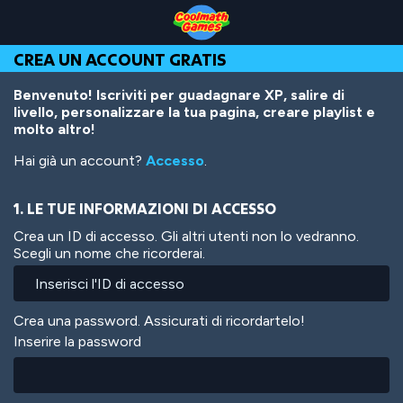
Skip
Skip
Skip
Skip
Salta
to
to
to
to
al
Top
Navigation
Main
Footer
contenuto
CREA UN ACCOUNT GRATIS
of
Content
principale
Page
Benvenuto! Iscriviti per guadagnare XP, salire di
livello, personalizzare la tua pagina, creare playlist e
molto altro!
Hai già un account?
Accesso
.
1. LE TUE INFORMAZIONI DI ACCESSO
Crea un ID di accesso. Gli altri utenti non lo vedranno.
Scegli un nome che ricorderai.
Crea una password. Assicurati di ricordartelo!
Inserire la password