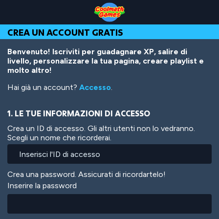
Skip
Skip
Skip
Skip
Salta
to
to
to
to
al
Top
Navigation
Main
Footer
contenuto
CREA UN ACCOUNT GRATIS
of
Content
principale
Page
Benvenuto! Iscriviti per guadagnare XP, salire di
livello, personalizzare la tua pagina, creare playlist e
molto altro!
Hai già un account?
Accesso
.
1. LE TUE INFORMAZIONI DI ACCESSO
Crea un ID di accesso. Gli altri utenti non lo vedranno.
Scegli un nome che ricorderai.
Crea una password. Assicurati di ricordartelo!
Inserire la password