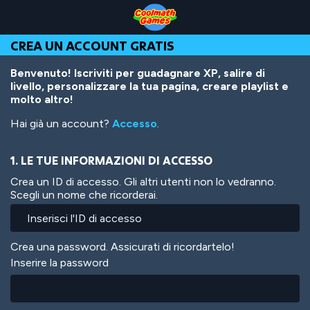
Skip
Skip
Skip
Skip
Salta
to
to
to
to
al
Top
Navigation
Main
Footer
contenuto
CREA UN ACCOUNT GRATIS
of
Content
principale
Page
Benvenuto! Iscriviti per guadagnare XP, salire di
livello, personalizzare la tua pagina, creare playlist e
molto altro!
Hai già un account?
Accesso
.
1. LE TUE INFORMAZIONI DI ACCESSO
Crea un ID di accesso. Gli altri utenti non lo vedranno.
Scegli un nome che ricorderai.
Crea una password. Assicurati di ricordartelo!
Inserire la password