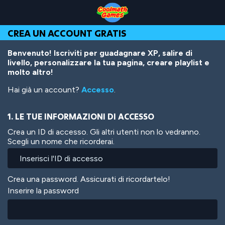
Skip
Skip
Skip
Skip
Salta
to
to
to
to
al
Top
Navigation
Main
Footer
contenuto
CREA UN ACCOUNT GRATIS
of
Content
principale
Page
Benvenuto! Iscriviti per guadagnare XP, salire di
livello, personalizzare la tua pagina, creare playlist e
molto altro!
Hai già un account?
Accesso
.
1. LE TUE INFORMAZIONI DI ACCESSO
Crea un ID di accesso. Gli altri utenti non lo vedranno.
Scegli un nome che ricorderai.
Crea una password. Assicurati di ricordartelo!
Inserire la password