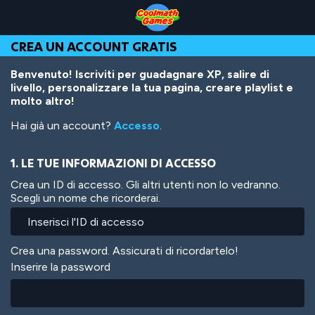
Skip
Skip
Skip
Skip
Salta
to
to
to
to
al
Top
Navigation
Main
Footer
contenuto
CREA UN ACCOUNT GRATIS
of
Content
principale
Page
Benvenuto! Iscriviti per guadagnare XP, salire di
livello, personalizzare la tua pagina, creare playlist e
molto altro!
Hai già un account?
Accesso
.
1. LE TUE INFORMAZIONI DI ACCESSO
Crea un ID di accesso. Gli altri utenti non lo vedranno.
Scegli un nome che ricorderai.
Crea una password. Assicurati di ricordartelo!
Inserire la password