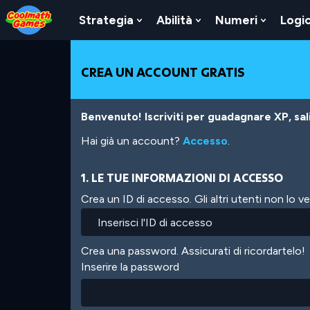
Skip
Skip
Skip
Skip
Salta
to
to
to
to
al
Strategia
Abilità
Numeri
Logi
Show
Show
Show
Top
Navigation
Main
Footer
contenuto
Submenu
Submenu
Submen
of
Content
principale
For
For
For
Page
Strategia
Abilità
Numeri
CREA UN ACCOUNT GRATIS
Benvenuto! Iscriviti per guadagnare XP, salir
Hai già un account?
Accesso
.
1. LE TUE INFORMAZIONI DI ACCESSO
Crea un ID di accesso. Gli altri utenti non lo 
Crea una password. Assicurati di ricordartelo!
Inserire la password