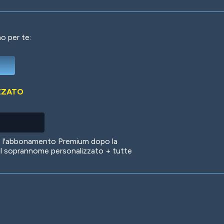
o per te:
Deep Water
On the Beach
Mus
ZZATO
Circuits
Glazed Over
In 
no l'abbonamento Premium dopo la
il soprannome personalizzato + tutte
Big Spender
Hit the Slopes
Boo