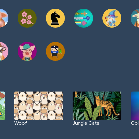
Woof
Jungle Cats
Col