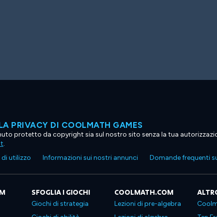
LA PRIVACY DI COOLMATH GAMES
tenuto protetto da copyright sia sul nostro sito senza la tua autorizzaz
ht
.
di utilizzo
Informazioni sui nostri annunci
Domande frequenti su
OM
SFOGLIA I GIOCHI
COOLMATH.COM
ALTR
Giochi di strategia
Lezioni di pre-algebra
Coolm