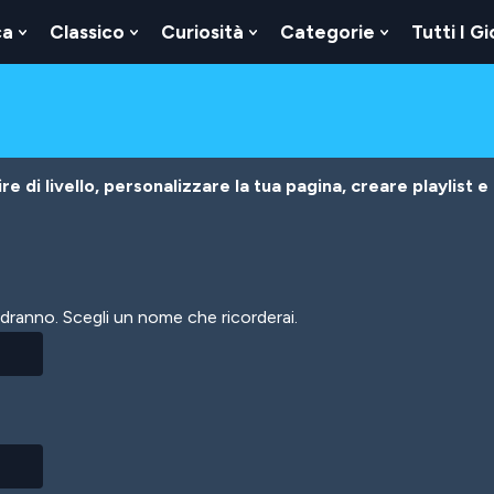
ca
Classico
Curiosità
Categorie
Tutti I Gi
Show
Show
Show
Show
u
Submenu
Submenu
Submenu
Submenu
For
For
For
For
Logica
Classico
Curiosità
Categorie
e di livello, personalizzare la tua pagina, creare playlist e
vedranno. Scegli un nome che ricorderai.