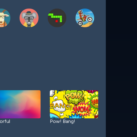
orful
Pow! Bang!