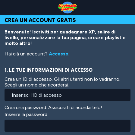
Skip
Skip
Skip
Skip
Salta
to
to
to
to
al
Top
Navigation
Main
Footer
contenuto
CREA UN ACCOUNT GRATIS
of
Content
principale
Page
Benvenuto! Iscriviti per guadagnare XP, salire di
livello, personalizzare la tua pagina, creare playlist e
molto altro!
Hai già un account?
Accesso
.
1. LE TUE INFORMAZIONI DI ACCESSO
Crea un ID di accesso. Gli altri utenti non lo vedranno.
Scegli un nome che ricorderai.
Crea una password. Assicurati di ricordartelo!
Inserire la password