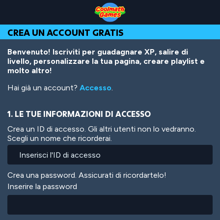
Skip
Skip
Skip
Skip
Salta
to
to
to
to
al
Top
Navigation
Main
Footer
contenuto
CREA UN ACCOUNT GRATIS
of
Content
principale
Page
Benvenuto! Iscriviti per guadagnare XP, salire di
livello, personalizzare la tua pagina, creare playlist e
molto altro!
Hai già un account?
Accesso
.
1. LE TUE INFORMAZIONI DI ACCESSO
Crea un ID di accesso. Gli altri utenti non lo vedranno.
Scegli un nome che ricorderai.
Crea una password. Assicurati di ricordartelo!
Inserire la password