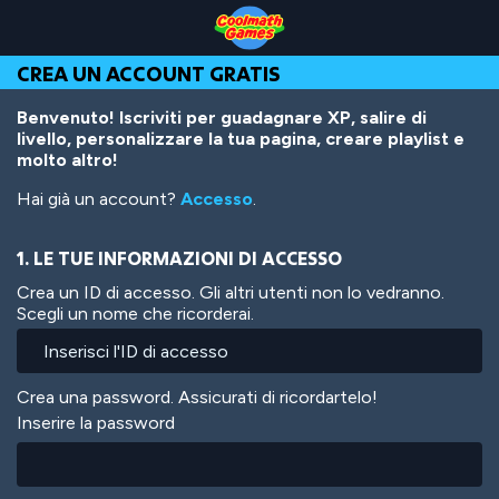
Skip
Skip
Skip
Skip
Salta
to
to
to
to
al
Top
Navigation
Main
Footer
contenuto
CREA UN ACCOUNT GRATIS
of
Content
principale
Page
Benvenuto! Iscriviti per guadagnare XP, salire di
livello, personalizzare la tua pagina, creare playlist e
molto altro!
Hai già un account?
Accesso
.
1. LE TUE INFORMAZIONI DI ACCESSO
Crea un ID di accesso. Gli altri utenti non lo vedranno.
Scegli un nome che ricorderai.
Crea una password. Assicurati di ricordartelo!
Inserire la password