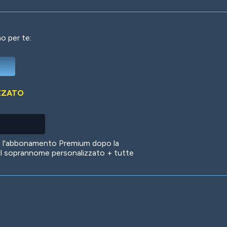
o per te:
Deep Water
On the Beach
Mus
ZZATO
Circuits
Glazed Over
In 
no l'abbonamento Premium dopo la
il soprannome personalizzato + tutte
Big Spender
Hit the Slopes
Boo