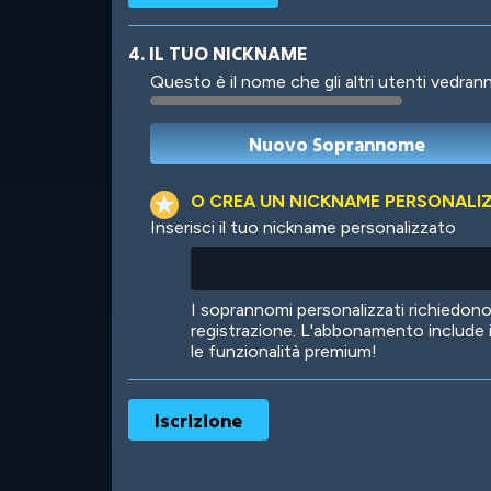
4. IL TUO NICKNAME
Questo è il nome che gli altri utenti vedrann
Robotic
International
O CREA UN NICKNAME PERSONALI
Inserisci il tuo nickname personalizzato
Big City
Starlight
I soprannomi personalizzati richiedo
registrazione. L'abbonamento include 
le funzionalità premium!
Ooh! Aah!
Night Game