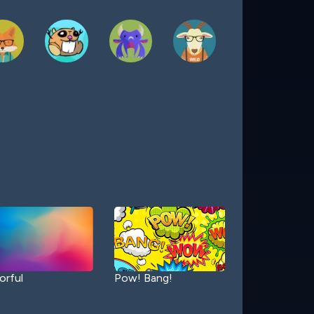
orful
Pow! Bang!