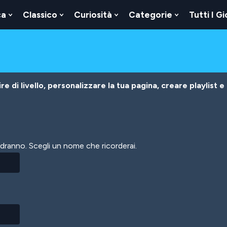
ca
Classico
Curiosità
Categorie
Tutti I Gi
Show
Show
Show
Show
u
Submenu
Submenu
Submenu
Submenu
For
For
For
For
Logica
Classico
Curiosità
Categorie
e di livello, personalizzare la tua pagina, creare playlist e
vedranno. Scegli un nome che ricorderai.