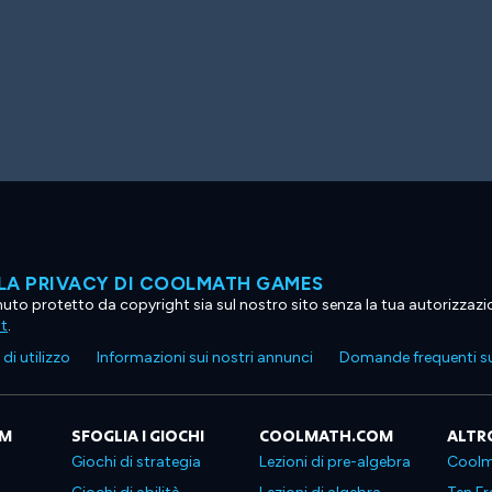
LA PRIVACY DI COOLMATH GAMES
tenuto protetto da copyright sia sul nostro sito senza la tua autorizzaz
ht
.
di utilizzo
Informazioni sui nostri annunci
Domande frequenti su
OM
SFOGLIA I GIOCHI
COOLMATH.COM
ALTR
Giochi di strategia
Lezioni di pre-algebra
Coolm