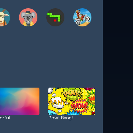
orful
Pow! Bang!