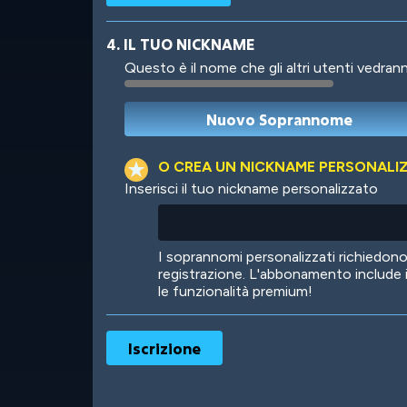
4. IL TUO NICKNAME
Questo è il nome che gli altri utenti vedrann
Robotic
International
O CREA UN NICKNAME PERSONALI
Inserisci il tuo nickname personalizzato
Big City
Starlight
I soprannomi personalizzati richiedo
registrazione. L'abbonamento include 
le funzionalità premium!
Ooh! Aah!
Night Game