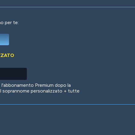
o per te:
Deep Water
On the Beach
Mus
ZZATO
Circuits
Glazed Over
In 
no l'abbonamento Premium dopo la
il soprannome personalizzato + tutte
Big Spender
Hit the Slopes
Boo