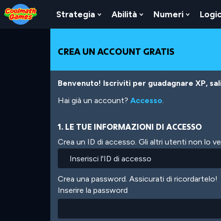
Skip
Skip
Skip
Skip
Salta
to
to
to
to
al
Strategia
Abilità
Numeri
Logi
Show
Show
Show
Top
Navigation
Main
Footer
contenuto
Submenu
Submenu
Submen
of
Content
principale
For
For
For
Page
Strategia
Abilità
Numeri
CREA UN ACCOUNT GRATIS
Benvenuto! Iscriviti per guadagnare XP, salir
Hai già un account?
Accesso
.
1. LE TUE INFORMAZIONI DI ACCESSO
Crea un ID di accesso. Gli altri utenti non lo 
Crea una password. Assicurati di ricordartelo!
Inserire la password