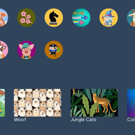
Woof
Jungle Cats
Col