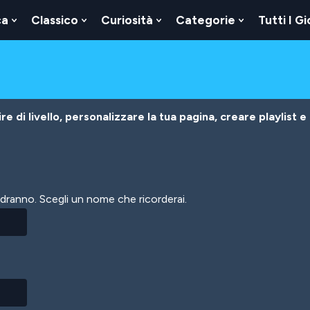
ca
Classico
Curiosità
Categorie
Tutti I Gi
Show
Show
Show
Show
u
Submenu
Submenu
Submenu
Submenu
For
For
For
For
Logica
Classico
Curiosità
Categorie
e di livello, personalizzare la tua pagina, creare playlist e
vedranno. Scegli un nome che ricorderai.