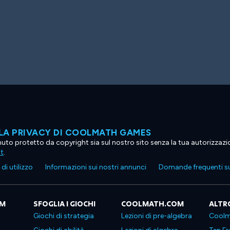
LA PRIVACY DI COOLMATH GAMES
tenuto protetto da copyright sia sul nostro sito senza la tua autorizzaz
ht
.
di utilizzo
Informazioni sui nostri annunci
Domande frequenti su
OM
SFOGLIA I GIOCHI
COOLMATH.COM
ALTR
Giochi di strategia
Lezioni di pre-algebra
Coolm