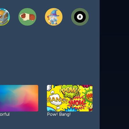
orful
Pow! Bang!