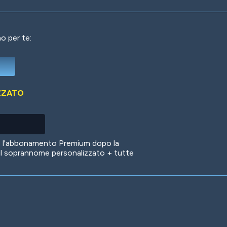
o per te:
Deep Water
On the Beach
Mus
ZZATO
Circuits
Glazed Over
In 
no l'abbonamento Premium dopo la
il soprannome personalizzato + tutte
Big Spender
Hit the Slopes
Boo