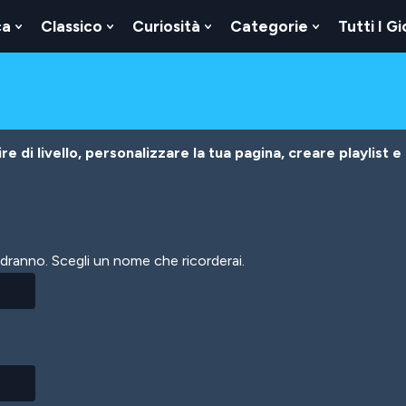
ca
Classico
Curiosità
Categorie
Tutti I Gi
Show
Show
Show
Show
u
Submenu
Submenu
Submenu
Submenu
For
For
For
For
Logica
Classico
Curiosità
Categorie
e di livello, personalizzare la tua pagina, creare playlist e
vedranno. Scegli un nome che ricorderai.