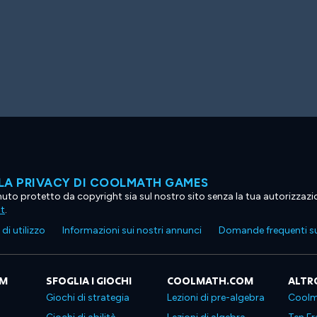
LA PRIVACY DI COOLMATH GAMES
tenuto protetto da copyright sia sul nostro sito senza la tua autorizzaz
ht
.
di utilizzo
Informazioni sui nostri annunci
Domande frequenti su
OM
SFOGLIA I GIOCHI
COOLMATH.COM
ALTR
Giochi di strategia
Lezioni di pre-algebra
Coolm