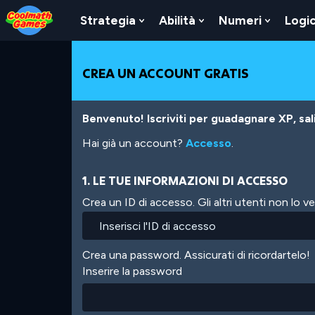
Skip
Skip
Skip
Skip
Salta
to
to
to
to
al
Strategia
Abilità
Numeri
Logi
Show
Show
Show
Top
Navigation
Main
Footer
contenuto
Submenu
Submenu
Submen
of
Content
principale
For
For
For
Page
Strategia
Abilità
Numeri
CREA UN ACCOUNT GRATIS
Benvenuto! Iscriviti per guadagnare XP, salir
Hai già un account?
Accesso
.
1. LE TUE INFORMAZIONI DI ACCESSO
Crea un ID di accesso. Gli altri utenti non lo 
Crea una password. Assicurati di ricordartelo!
Inserire la password