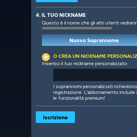
4. IL TUO NICKNAME
Questo è il nome che gli altri utenti vedrann
Robotic
International
O CREA UN NICKNAME PERSONALI
Inserisci il tuo nickname personalizzato
Big City
Starlight
I soprannomi personalizzati richiedo
registrazione. L'abbonamento include 
le funzionalità premium!
Ooh! Aah!
Night Game