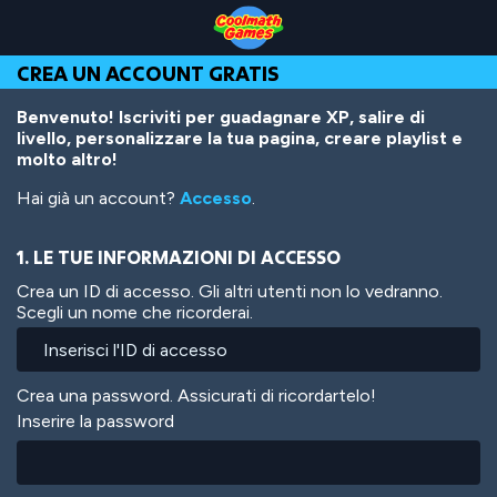
Skip
Skip
Skip
Skip
Salta
to
to
to
to
al
Top
Navigation
Main
Footer
contenuto
CREA UN ACCOUNT GRATIS
of
Content
principale
Page
Benvenuto! Iscriviti per guadagnare XP, salire di
livello, personalizzare la tua pagina, creare playlist e
molto altro!
Hai già un account?
Accesso
.
1. LE TUE INFORMAZIONI DI ACCESSO
Crea un ID di accesso. Gli altri utenti non lo vedranno.
Scegli un nome che ricorderai.
Crea una password. Assicurati di ricordartelo!
Inserire la password