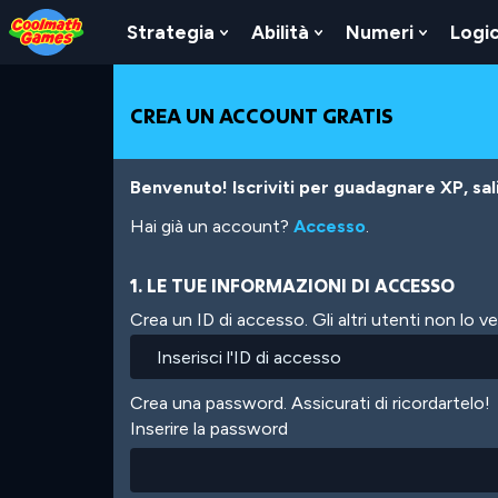
Skip
Skip
Skip
Skip
Salta
to
to
to
to
al
Strategia
Abilità
Numeri
Logi
Show
Show
Show
Top
Navigation
Main
Footer
contenuto
Submenu
Submenu
Submen
of
Content
principale
For
For
For
Page
Strategia
Abilità
Numeri
CREA UN ACCOUNT GRATIS
Benvenuto! Iscriviti per guadagnare XP, salir
Hai già un account?
Accesso
.
1. LE TUE INFORMAZIONI DI ACCESSO
Crea un ID di accesso. Gli altri utenti non lo 
Crea una password. Assicurati di ricordartelo!
Inserire la password