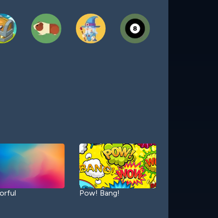
orful
Pow! Bang!