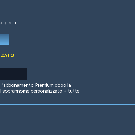
o per te:
Deep Water
On the Beach
Mus
ZZATO
Circuits
Glazed Over
In 
no l'abbonamento Premium dopo la
il soprannome personalizzato + tutte
Big Spender
Hit the Slopes
Boo