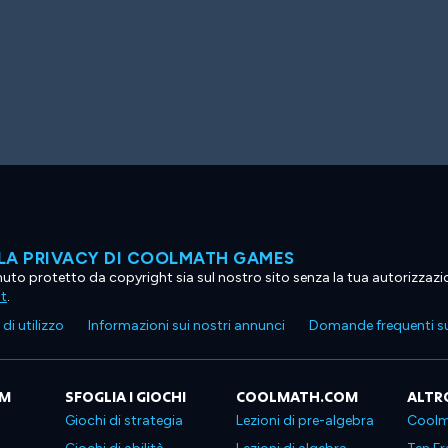
LA PRIVACY DI COOLMATH GAMES
tenuto protetto da copyright sia sul nostro sito senza la tua autorizzaz
ht
.
di utilizzo
Informazioni sui nostri annunci
Domande frequenti su
OM
SFOGLIA I GIOCHI
COOLMATH.COM
ALTR
Giochi di strategia
Lezioni di pre-algebra
Coolm