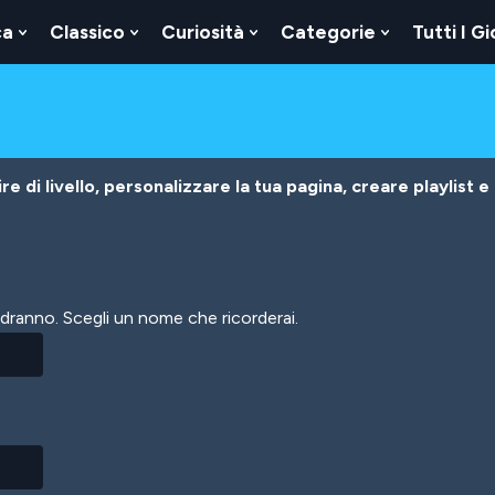
ca
Classico
Curiosità
Categorie
Tutti I Gi
Show
Show
Show
Show
u
Submenu
Submenu
Submenu
Submenu
For
For
For
For
Logica
Classico
Curiosità
Categorie
e di livello, personalizzare la tua pagina, creare playlist e
vedranno. Scegli un nome che ricorderai.