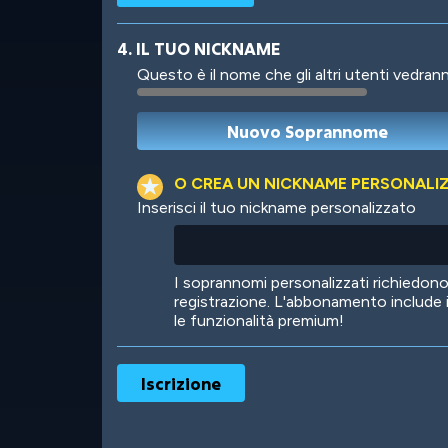
4. IL TUO NICKNAME
Questo è il nome che gli altri utenti vedrann
Robotic
International
O CREA UN NICKNAME PERSONALI
Inserisci il tuo nickname personalizzato
Big City
Starlight
I soprannomi personalizzati richiedo
registrazione. L'abbonamento include 
le funzionalità premium!
Ooh! Aah!
Night Game