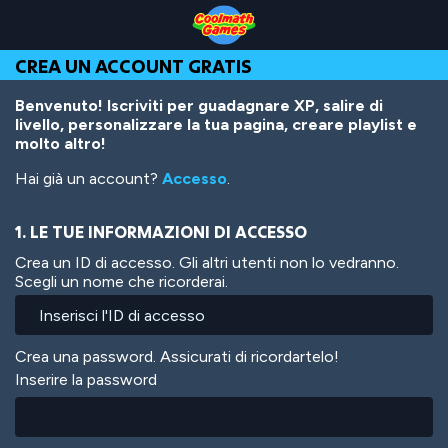
Skip
Skip
Skip
Skip
Salta
to
to
to
to
al
Top
Navigation
Main
Footer
contenuto
CREA UN ACCOUNT GRATIS
of
Content
principale
Page
Benvenuto! Iscriviti per guadagnare XP, salire di
livello, personalizzare la tua pagina, creare playlist e
molto altro!
Hai già un account?
Accesso
.
1. LE TUE INFORMAZIONI DI ACCESSO
Crea un ID di accesso. Gli altri utenti non lo vedranno.
Scegli un nome che ricorderai.
Crea una password. Assicurati di ricordartelo!
Inserire la password