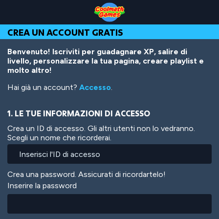
Skip
Skip
Skip
Skip
Salta
to
to
to
to
al
Top
Navigation
Main
Footer
contenuto
CREA UN ACCOUNT GRATIS
of
Content
principale
Page
Benvenuto! Iscriviti per guadagnare XP, salire di
livello, personalizzare la tua pagina, creare playlist e
molto altro!
Hai già un account?
Accesso
.
1. LE TUE INFORMAZIONI DI ACCESSO
Crea un ID di accesso. Gli altri utenti non lo vedranno.
Scegli un nome che ricorderai.
Crea una password. Assicurati di ricordartelo!
Inserire la password