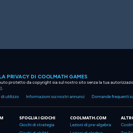
LA PRIVACY DI COOLMATH GAMES
tenuto protetto da copyright sia sul nostro sito senza la tua autorizzaz
ht
.
di utilizzo
Informazioni sui nostri annunci
Domande frequenti su
OM
SFOGLIA I GIOCHI
COOLMATH.COM
ALTR
Giochi di strategia
Lezioni di pre-algebra
Coolm