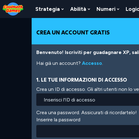
Skip
Skip
Skip
Skip
Salta
to
to
to
to
al
Strategia
Abilità
Numeri
Logi
Show
Show
Show
Top
Navigation
Main
Footer
contenuto
Submenu
Submenu
Submen
of
Content
principale
For
For
For
Page
Strategia
Abilità
Numeri
CREA UN ACCOUNT GRATIS
Benvenuto! Iscriviti per guadagnare XP, salir
Hai già un account?
Accesso
.
1. LE TUE INFORMAZIONI DI ACCESSO
Crea un ID di accesso. Gli altri utenti non lo 
Crea una password. Assicurati di ricordartelo!
Inserire la password