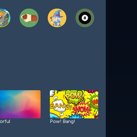
orful
Pow! Bang!