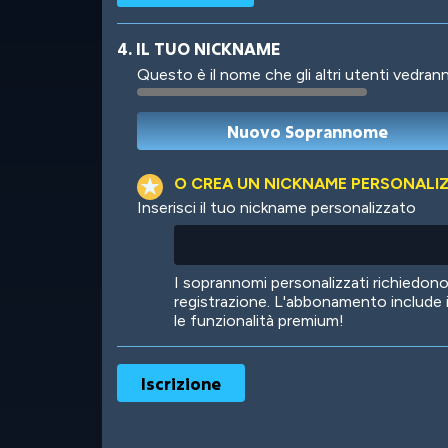
4. IL TUO NICKNAME
Questo è il nome che gli altri utenti vedrann
Robotic
International
O CREA UN NICKNAME PERSONALI
Inserisci il tuo nickname personalizzato
Big City
Starlight
I soprannomi personalizzati richiedo
registrazione. L'abbonamento include 
le funzionalità premium!
Ooh! Aah!
Night Game