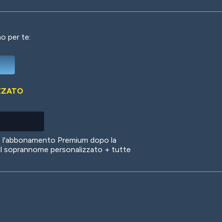
o per te:
Deep Water
On the Beach
Mus
ZZATO
Circuits
Glazed Over
In 
no l'abbonamento Premium dopo la
il soprannome personalizzato + tutte
Big Spender
Hit the Slopes
Boo