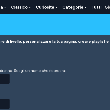
ca
Classico
Curiosità
Categorie
Tutti I Gi
Show
Show
Show
Show
u
Submenu
Submenu
Submenu
Submenu
For
For
For
For
Logica
Classico
Curiosità
Categorie
e di livello, personalizzare la tua pagina, creare playlist e
vedranno. Scegli un nome che ricorderai.