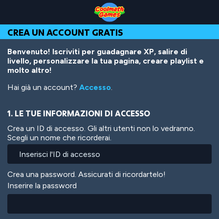
Skip
Skip
Skip
Skip
Salta
to
to
to
to
al
Top
Navigation
Main
Footer
contenuto
CREA UN ACCOUNT GRATIS
of
Content
principale
Page
Benvenuto! Iscriviti per guadagnare XP, salire di
livello, personalizzare la tua pagina, creare playlist e
molto altro!
Hai già un account?
Accesso
.
1. LE TUE INFORMAZIONI DI ACCESSO
Crea un ID di accesso. Gli altri utenti non lo vedranno.
Scegli un nome che ricorderai.
Crea una password. Assicurati di ricordartelo!
Inserire la password