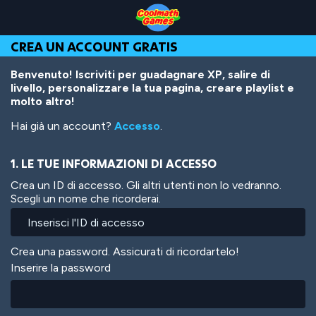
Skip
Skip
Skip
Skip
Salta
to
to
to
to
al
Top
Navigation
Main
Footer
contenuto
CREA UN ACCOUNT GRATIS
of
Content
principale
Page
Benvenuto! Iscriviti per guadagnare XP, salire di
livello, personalizzare la tua pagina, creare playlist e
molto altro!
Hai già un account?
Accesso
.
1. LE TUE INFORMAZIONI DI ACCESSO
Crea un ID di accesso. Gli altri utenti non lo vedranno.
Scegli un nome che ricorderai.
Crea una password. Assicurati di ricordartelo!
Inserire la password