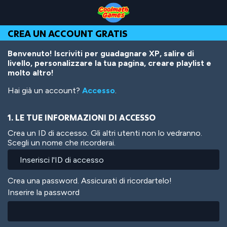
Skip
Skip
Skip
Skip
Salta
to
to
to
to
al
Top
Navigation
Main
Footer
contenuto
CREA UN ACCOUNT GRATIS
of
Content
principale
Page
Benvenuto! Iscriviti per guadagnare XP, salire di
livello, personalizzare la tua pagina, creare playlist e
molto altro!
Hai già un account?
Accesso
.
1. LE TUE INFORMAZIONI DI ACCESSO
Crea un ID di accesso. Gli altri utenti non lo vedranno.
Scegli un nome che ricorderai.
Crea una password. Assicurati di ricordartelo!
Inserire la password