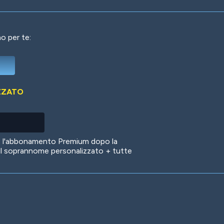
o per te:
Deep Water
On the Beach
Mus
ZZATO
Circuits
Glazed Over
In 
no l'abbonamento Premium dopo la
il soprannome personalizzato + tutte
Big Spender
Hit the Slopes
Boo