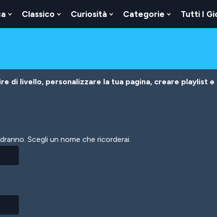
ca
Classico
Curiosità
Categorie
Tutti I Gi
Show
Show
Show
Show
u
Submenu
Submenu
Submenu
Submenu
For
For
For
For
Logica
Classico
Curiosità
Categorie
e di livello, personalizzare la tua pagina, creare playlist e
vedranno. Scegli un nome che ricorderai.