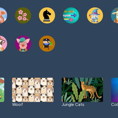
Woof
Jungle Cats
Col