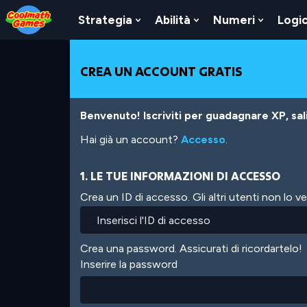
Skip
Skip
Skip
Skip
Salta
to
to
to
to
al
Strategia
Abilità
Numeri
Logi
Show
Show
Show
Top
Navigation
Main
Footer
contenuto
Submenu
Submenu
Submen
of
Content
principale
For
For
For
Page
Strategia
Abilità
Numeri
CREA UN ACCOUNT GRATIS
Benvenuto! Iscriviti per guadagnare XP, salir
Hai già un account?
Accesso
.
1. LE TUE INFORMAZIONI DI ACCESSO
Crea un ID di accesso. Gli altri utenti non lo 
Crea una password. Assicurati di ricordartelo!
Inserire la password