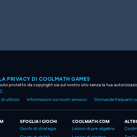
LA PRIVACY DI COOLMATH GAMES
tenuto protetto da copyright sia sul nostro sito senza la tua autorizzaz
ht
.
di utilizzo
Informazioni sui nostri annunci
Domande frequenti su
OM
SFOGLIA I GIOCHI
COOLMATH.COM
ALTR
Giochi di strategia
Lezioni di pre-algebra
Coolm