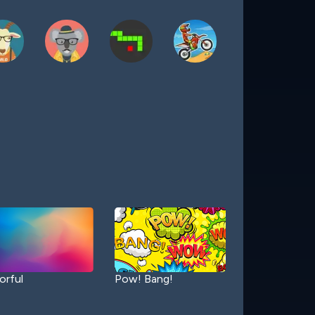
orful
Pow! Bang!