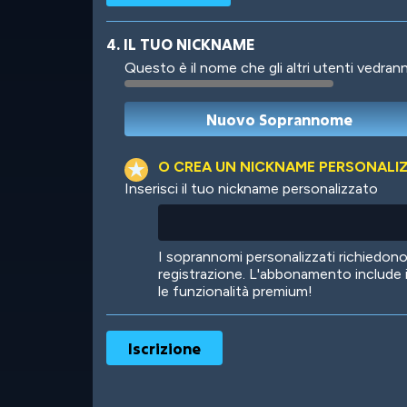
4. IL TUO NICKNAME
Questo è il nome che gli altri utenti vedrann
Robotic
International
O CREA UN NICKNAME PERSONALI
Inserisci il tuo nickname personalizzato
Big City
Starlight
I soprannomi personalizzati richiedo
registrazione. L'abbonamento include 
le funzionalità premium!
Ooh! Aah!
Night Game