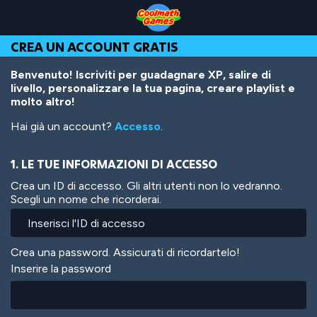
Skip
Skip
Skip
Skip
Salta
to
to
to
to
al
Top
Navigation
Main
Footer
contenuto
CREA UN ACCOUNT GRATIS
of
Content
principale
Page
Benvenuto! Iscriviti per guadagnare XP, salire di
livello, personalizzare la tua pagina, creare playlist e
molto altro!
Hai già un account?
Accesso
.
1. LE TUE INFORMAZIONI DI ACCESSO
Crea un ID di accesso. Gli altri utenti non lo vedranno.
Scegli un nome che ricorderai.
Crea una password. Assicurati di ricordartelo!
Inserire la password