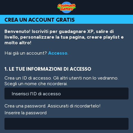
Skip
Skip
Skip
Skip
Salta
to
to
to
to
al
Top
Navigation
Main
Footer
contenuto
CREA UN ACCOUNT GRATIS
of
Content
principale
Page
Benvenuto! Iscriviti per guadagnare XP, salire di
livello, personalizzare la tua pagina, creare playlist e
molto altro!
Hai già un account?
Accesso
.
1. LE TUE INFORMAZIONI DI ACCESSO
Crea un ID di accesso. Gli altri utenti non lo vedranno.
Scegli un nome che ricorderai.
Crea una password. Assicurati di ricordartelo!
Inserire la password