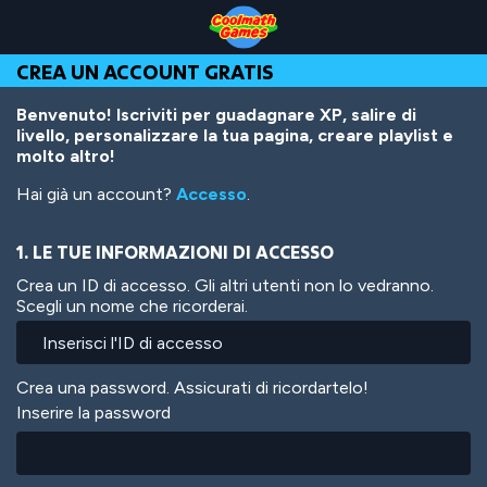
Skip
Skip
Skip
Skip
Salta
to
to
to
to
al
Top
Navigation
Main
Footer
contenuto
CREA UN ACCOUNT GRATIS
of
Content
principale
Page
Benvenuto! Iscriviti per guadagnare XP, salire di
livello, personalizzare la tua pagina, creare playlist e
molto altro!
Hai già un account?
Accesso
.
1. LE TUE INFORMAZIONI DI ACCESSO
Crea un ID di accesso. Gli altri utenti non lo vedranno.
Scegli un nome che ricorderai.
Crea una password. Assicurati di ricordartelo!
Inserire la password