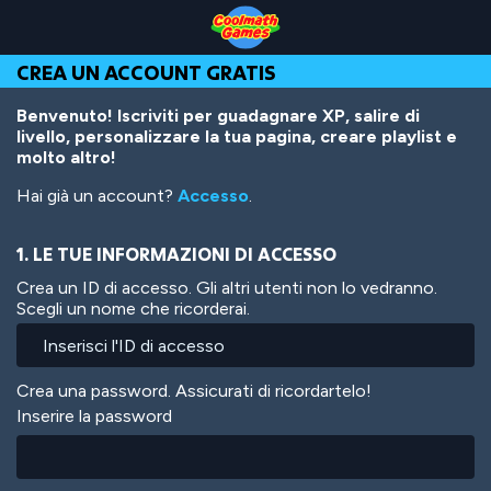
Skip
Skip
Skip
Skip
Salta
to
to
to
to
al
Top
Navigation
Main
Footer
contenuto
CREA UN ACCOUNT GRATIS
of
Content
principale
Page
Benvenuto! Iscriviti per guadagnare XP, salire di
livello, personalizzare la tua pagina, creare playlist e
molto altro!
Hai già un account?
Accesso
.
1. LE TUE INFORMAZIONI DI ACCESSO
Crea un ID di accesso. Gli altri utenti non lo vedranno.
Scegli un nome che ricorderai.
Crea una password. Assicurati di ricordartelo!
Inserire la password