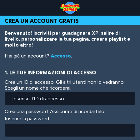
Skip
Skip
Skip
Skip
Salta
to
to
to
to
al
Top
Navigation
Main
Footer
contenuto
CREA UN ACCOUNT GRATIS
of
Content
principale
Page
Benvenuto! Iscriviti per guadagnare XP, salire di
livello, personalizzare la tua pagina, creare playlist e
molto altro!
Hai già un account?
Accesso
.
1. LE TUE INFORMAZIONI DI ACCESSO
Crea un ID di accesso. Gli altri utenti non lo vedranno.
Scegli un nome che ricorderai.
Crea una password. Assicurati di ricordartelo!
Inserire la password