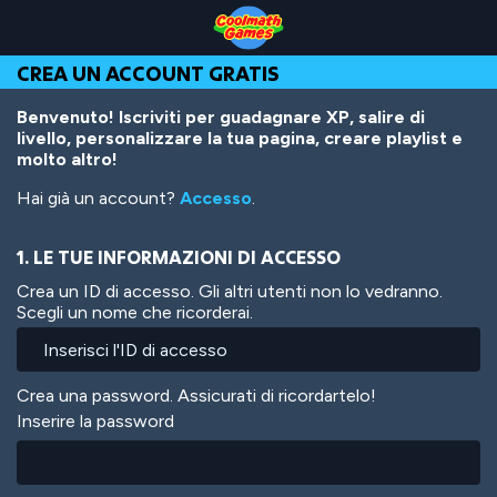
Skip
Skip
Skip
Skip
Salta
to
to
to
to
al
Top
Navigation
Main
Footer
contenuto
CREA UN ACCOUNT GRATIS
of
Content
principale
Page
Benvenuto! Iscriviti per guadagnare XP, salire di
livello, personalizzare la tua pagina, creare playlist e
molto altro!
Hai già un account?
Accesso
.
1. LE TUE INFORMAZIONI DI ACCESSO
Crea un ID di accesso. Gli altri utenti non lo vedranno.
Scegli un nome che ricorderai.
Crea una password. Assicurati di ricordartelo!
Inserire la password