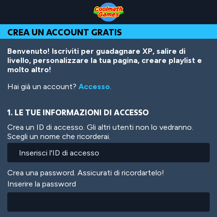
Skip
Skip
Skip
Skip
Salta
to
to
to
to
al
Top
Navigation
Main
Footer
contenuto
CREA UN ACCOUNT GRATIS
of
Content
principale
Page
Benvenuto! Iscriviti per guadagnare XP, salire di
livello, personalizzare la tua pagina, creare playlist e
molto altro!
Hai già un account?
Accesso
.
1. LE TUE INFORMAZIONI DI ACCESSO
Crea un ID di accesso. Gli altri utenti non lo vedranno.
Scegli un nome che ricorderai.
Crea una password. Assicurati di ricordartelo!
Inserire la password