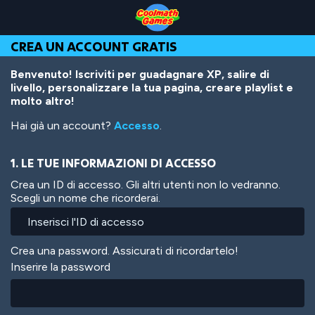
Skip
Skip
Skip
Skip
Salta
to
to
to
to
al
Top
Navigation
Main
Footer
contenuto
CREA UN ACCOUNT GRATIS
of
Content
principale
Page
Benvenuto! Iscriviti per guadagnare XP, salire di
livello, personalizzare la tua pagina, creare playlist e
molto altro!
Hai già un account?
Accesso
.
1. LE TUE INFORMAZIONI DI ACCESSO
Crea un ID di accesso. Gli altri utenti non lo vedranno.
Scegli un nome che ricorderai.
Crea una password. Assicurati di ricordartelo!
Inserire la password