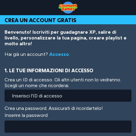
Skip
Skip
Skip
Skip
Salta
to
to
to
to
al
Top
Navigation
Main
Footer
contenuto
CREA UN ACCOUNT GRATIS
of
Content
principale
Page
Benvenuto! Iscriviti per guadagnare XP, salire di
livello, personalizzare la tua pagina, creare playlist e
molto altro!
Hai già un account?
Accesso
.
1. LE TUE INFORMAZIONI DI ACCESSO
Crea un ID di accesso. Gli altri utenti non lo vedranno.
Scegli un nome che ricorderai.
Crea una password. Assicurati di ricordartelo!
Inserire la password