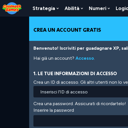
Skip
Skip
Skip
Skip
Salta
to
to
to
to
al
Strategia
Abilità
Numeri
Logi
Show
Show
Show
Top
Navigation
Main
Footer
contenuto
Submenu
Submenu
Submen
of
Content
principale
For
For
For
Page
Strategia
Abilità
Numeri
CREA UN ACCOUNT GRATIS
Benvenuto! Iscriviti per guadagnare XP, salir
Hai già un account?
Accesso
.
1. LE TUE INFORMAZIONI DI ACCESSO
Crea un ID di accesso. Gli altri utenti non lo 
Crea una password. Assicurati di ricordartelo!
Inserire la password