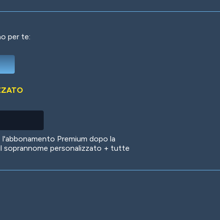
o per te:
Deep Water
On the Beach
Mus
ZZATO
Circuits
Glazed Over
In 
no l'abbonamento Premium dopo la
il soprannome personalizzato + tutte
Big Spender
Hit the Slopes
Boo