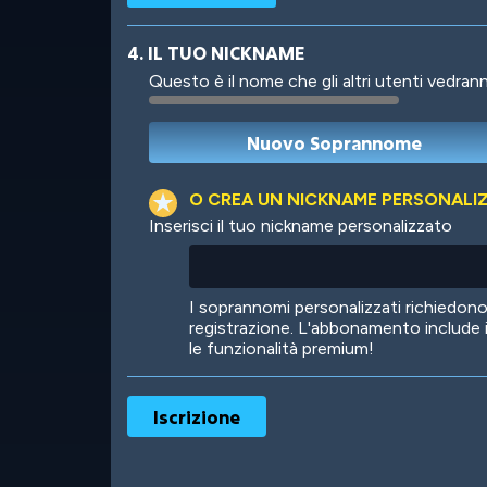
4. IL TUO NICKNAME
Questo è il nome che gli altri utenti vedrann
Robotic
International
O CREA UN NICKNAME PERSONALI
Inserisci il tuo nickname personalizzato
Big City
Starlight
I soprannomi personalizzati richiedo
registrazione. L'abbonamento include 
le funzionalità premium!
Ooh! Aah!
Night Game