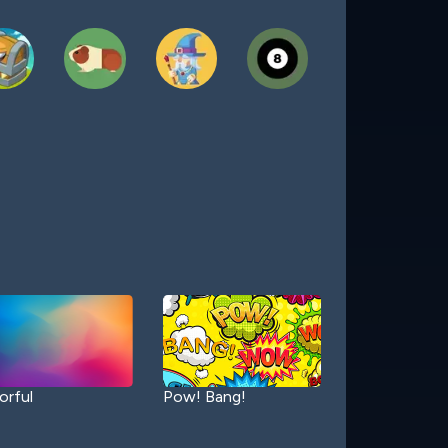
orful
Pow! Bang!