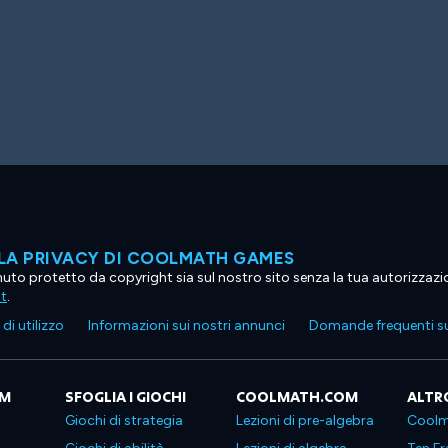
LA PRIVACY DI COOLMATH GAMES
tenuto protetto da copyright sia sul nostro sito senza la tua autorizzaz
ht
.
di utilizzo
Informazioni sui nostri annunci
Domande frequenti su
OM
SFOGLIA I GIOCHI
COOLMATH.COM
ALTR
Giochi di strategia
Lezioni di pre-algebra
Coolm