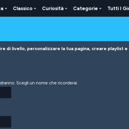
ca
Classico
Curiosità
Categorie
Tutti I Gi
Show
Show
Show
Show
u
Submenu
Submenu
Submenu
Submenu
For
For
For
For
Logica
Classico
Curiosità
Categorie
e di livello, personalizzare la tua pagina, creare playlist e
vedranno. Scegli un nome che ricorderai.