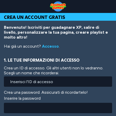
Skip
Skip
Skip
Skip
Salta
to
to
to
to
al
Top
Navigation
Main
Footer
contenuto
CREA UN ACCOUNT GRATIS
of
Content
principale
Page
Benvenuto! Iscriviti per guadagnare XP, salire di
livello, personalizzare la tua pagina, creare playlist e
molto altro!
Hai già un account?
Accesso
.
1. LE TUE INFORMAZIONI DI ACCESSO
Crea un ID di accesso. Gli altri utenti non lo vedranno.
Scegli un nome che ricorderai.
Crea una password. Assicurati di ricordartelo!
Inserire la password