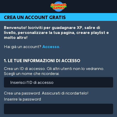
Skip
Skip
Skip
Skip
Salta
to
to
to
to
al
Top
Navigation
Main
Footer
contenuto
CREA UN ACCOUNT GRATIS
of
Content
principale
Page
Benvenuto! Iscriviti per guadagnare XP, salire di
livello, personalizzare la tua pagina, creare playlist e
molto altro!
Hai già un account?
Accesso
.
1. LE TUE INFORMAZIONI DI ACCESSO
Crea un ID di accesso. Gli altri utenti non lo vedranno.
Scegli un nome che ricorderai.
Crea una password. Assicurati di ricordartelo!
Inserire la password