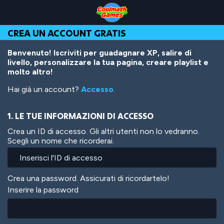
Skip
Skip
Skip
Skip
Salta
to
to
to
to
al
Top
Navigation
Main
Footer
contenuto
CREA UN ACCOUNT GRATIS
of
Content
principale
Page
Benvenuto! Iscriviti per guadagnare XP, salire di
livello, personalizzare la tua pagina, creare playlist e
molto altro!
Hai già un account?
Accesso
.
1. LE TUE INFORMAZIONI DI ACCESSO
Crea un ID di accesso. Gli altri utenti non lo vedranno.
Scegli un nome che ricorderai.
Crea una password. Assicurati di ricordartelo!
Inserire la password