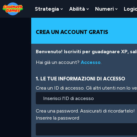
Skip
Skip
Skip
Skip
Salta
to
to
to
to
al
Strategia
Abilità
Numeri
Logi
Show
Show
Show
Top
Navigation
Main
Footer
contenuto
Submenu
Submenu
Submen
of
Content
principale
For
For
For
Page
Strategia
Abilità
Numeri
CREA UN ACCOUNT GRATIS
Benvenuto! Iscriviti per guadagnare XP, salir
Hai già un account?
Accesso
.
1. LE TUE INFORMAZIONI DI ACCESSO
Crea un ID di accesso. Gli altri utenti non lo 
Crea una password. Assicurati di ricordartelo!
Inserire la password