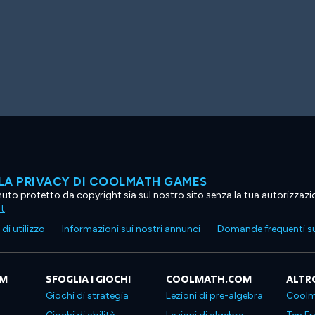
LA PRIVACY DI COOLMATH GAMES
tenuto protetto da copyright sia sul nostro sito senza la tua autorizzaz
ht
.
di utilizzo
Informazioni sui nostri annunci
Domande frequenti su
OM
SFOGLIA I GIOCHI
COOLMATH.COM
ALTR
Giochi di strategia
Lezioni di pre-algebra
Coolm