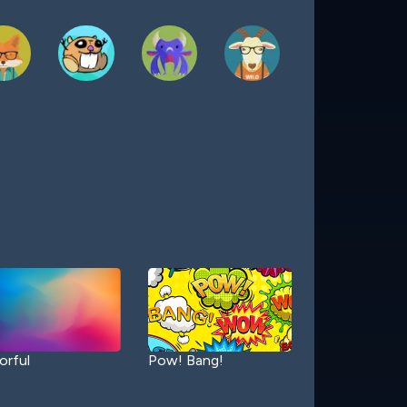
orful
Pow! Bang!