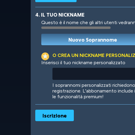
4. IL TUO NICKNAME
Questo è il nome che gli altri utenti vedrann
Robotic
International
O CREA UN NICKNAME PERSONALI
Inserisci il tuo nickname personalizzato
Big City
Starlight
I soprannomi personalizzati richiedo
registrazione. L'abbonamento include 
le funzionalità premium!
Ooh! Aah!
Night Game