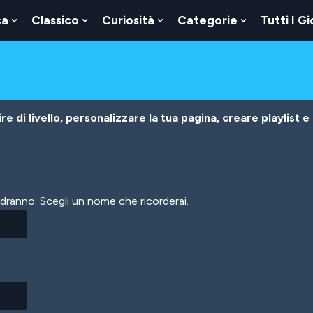
ca
Classico
Curiosità
Categorie
Tutti I Gi
Show
Show
Show
Show
u
Submenu
Submenu
Submenu
Submenu
For
For
For
For
Logica
Classico
Curiosità
Categorie
e di livello, personalizzare la tua pagina, creare playlist e
vedranno. Scegli un nome che ricorderai.