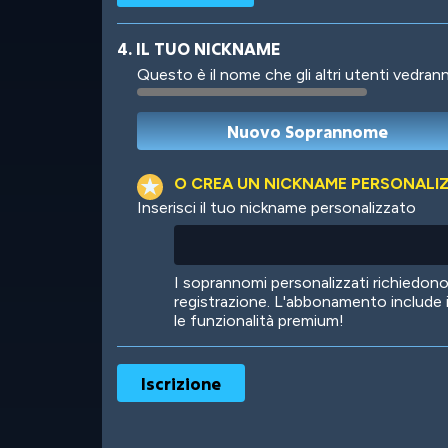
4. IL TUO NICKNAME
Questo è il nome che gli altri utenti vedrann
Robotic
International
O CREA UN NICKNAME PERSONALI
Inserisci il tuo nickname personalizzato
Big City
Starlight
I soprannomi personalizzati richiedo
registrazione. L'abbonamento include 
le funzionalità premium!
Ooh! Aah!
Night Game