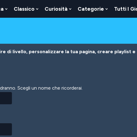
ca
Classico
Curiosità
Categorie
Tutti I Gi
Show
Show
Show
Show
u
Submenu
Submenu
Submenu
Submenu
For
For
For
For
Logica
Classico
Curiosità
Categorie
e di livello, personalizzare la tua pagina, creare playlist e
vedranno. Scegli un nome che ricorderai.