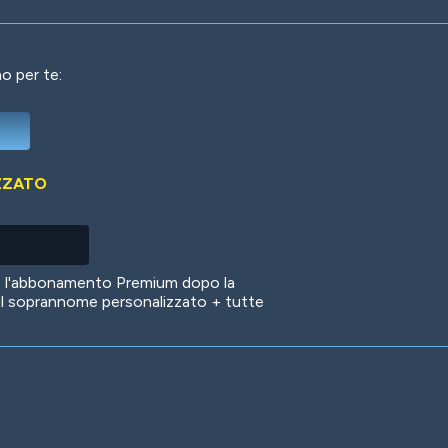
o per te:
Deep Water
On the Beach
Mus
ZZATO
Circuits
Glazed Over
In 
no l'abbonamento Premium dopo la
il soprannome personalizzato + tutte
Big Spender
Hit the Slopes
Boo