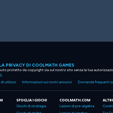
LA PRIVACY DI COOLMATH GAMES
tenuto protetto da copyright sia sul nostro sito senza la tua autorizzaz
ht
.
di utilizzo
Informazioni sui nostri annunci
Domande frequenti su
OM
SFOGLIA I GIOCHI
COOLMATH.COM
ALTR
Giochi di strategia
Lezioni di pre-algebra
Coolm