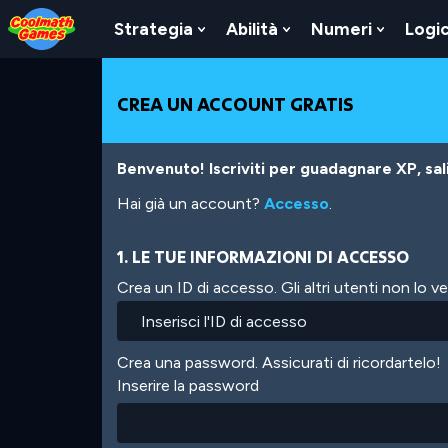
Skip
Skip
Skip
Skip
Salta
to
to
to
to
al
Strategia
Abilità
Numeri
Logi
Show
Show
Show
Top
Navigation
Main
Footer
contenuto
Submenu
Submenu
Submen
of
Content
principale
For
For
For
Page
Strategia
Abilità
Numeri
CREA UN ACCOUNT GRATIS
Benvenuto! Iscriviti per guadagnare XP, salir
Hai già un account?
Accesso
.
1. LE TUE INFORMAZIONI DI ACCESSO
Crea un ID di accesso. Gli altri utenti non lo 
Crea una password. Assicurati di ricordartelo!
Inserire la password