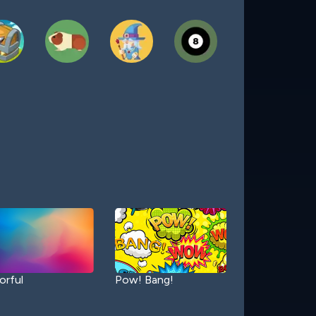
orful
Pow! Bang!