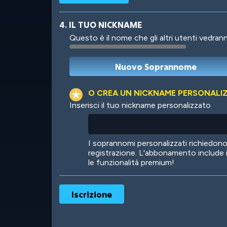
4. IL TUO NICKNAME
Questo è il nome che gli altri utenti vedrann
Robotic
International
O CREA UN NICKNAME PERSONALI
Inserisci il tuo nickname personalizzato
Big City
Starlight
I soprannomi personalizzati richiedo
registrazione. L'abbonamento include 
le funzionalità premium!
Ooh! Aah!
Night Game