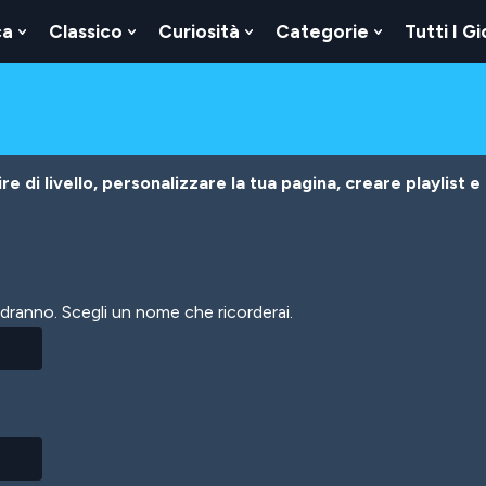
ca
Classico
Curiosità
Categorie
Tutti I Gi
Show
Show
Show
Show
u
Submenu
Submenu
Submenu
Submenu
For
For
For
For
Logica
Classico
Curiosità
Categorie
e di livello, personalizzare la tua pagina, creare playlist e
vedranno. Scegli un nome che ricorderai.