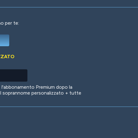
o per te:
Deep Water
On the Beach
Mus
ZZATO
Circuits
Glazed Over
In 
no l'abbonamento Premium dopo la
il soprannome personalizzato + tutte
Big Spender
Hit the Slopes
Boo