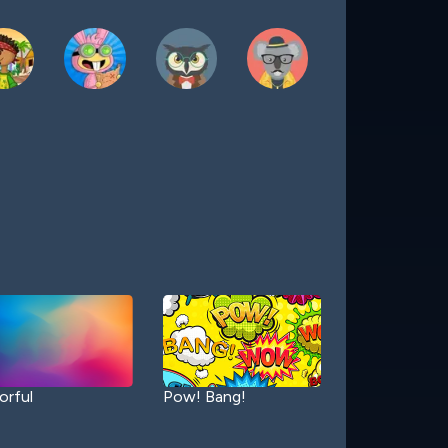
orful
Pow! Bang!