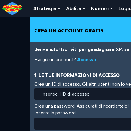
Skip
Skip
Skip
Skip
Salta
to
to
to
to
al
Strategia
Abilità
Numeri
Logi
Show
Show
Show
Top
Navigation
Main
Footer
contenuto
Submenu
Submenu
Submen
of
Content
principale
For
For
For
Page
Strategia
Abilità
Numeri
CREA UN ACCOUNT GRATIS
Benvenuto! Iscriviti per guadagnare XP, salir
Hai già un account?
Accesso
.
1. LE TUE INFORMAZIONI DI ACCESSO
Crea un ID di accesso. Gli altri utenti non lo 
Crea una password. Assicurati di ricordartelo!
Inserire la password