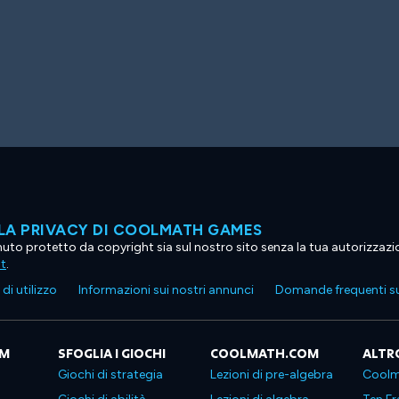
LA PRIVACY DI COOLMATH GAMES
tenuto protetto da copyright sia sul nostro sito senza la tua autorizzaz
ht
.
di utilizzo
Informazioni sui nostri annunci
Domande frequenti su
OM
SFOGLIA I GIOCHI
COOLMATH.COM
ALTR
Giochi di strategia
Lezioni di pre-algebra
Coolm