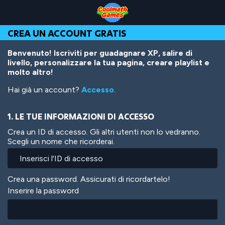
Skip
Skip
Skip
Skip
Salta
to
to
to
to
al
Top
Navigation
Main
Footer
contenuto
CREA UN ACCOUNT GRATIS
of
Content
principale
Page
Benvenuto! Iscriviti per guadagnare XP, salire di
livello, personalizzare la tua pagina, creare playlist e
molto altro!
Hai già un account?
Accesso
.
1. LE TUE INFORMAZIONI DI ACCESSO
Crea un ID di accesso. Gli altri utenti non lo vedranno.
Scegli un nome che ricorderai.
Crea una password. Assicurati di ricordartelo!
Inserire la password