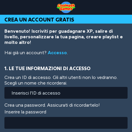
Skip
Skip
Skip
Skip
Salta
to
to
to
to
al
Top
Navigation
Main
Footer
contenuto
CREA UN ACCOUNT GRATIS
of
Content
principale
Page
Benvenuto! Iscriviti per guadagnare XP, salire di
livello, personalizzare la tua pagina, creare playlist e
molto altro!
Hai già un account?
Accesso
.
1. LE TUE INFORMAZIONI DI ACCESSO
Crea un ID di accesso. Gli altri utenti non lo vedranno.
Scegli un nome che ricorderai.
Crea una password. Assicurati di ricordartelo!
Inserire la password