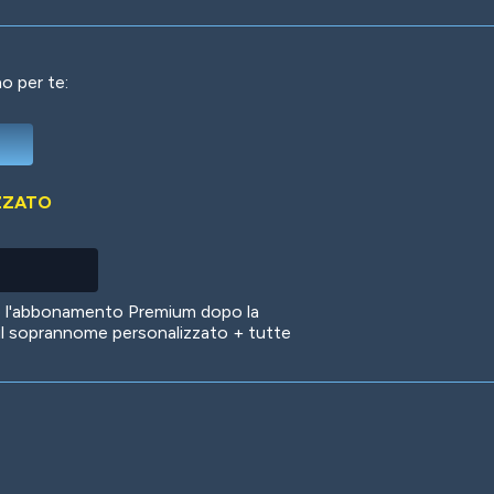
o per te:
Deep Water
On the Beach
Mus
ZZATO
Circuits
Glazed Over
In 
no l'abbonamento Premium dopo la
il soprannome personalizzato + tutte
Big Spender
Hit the Slopes
Boo