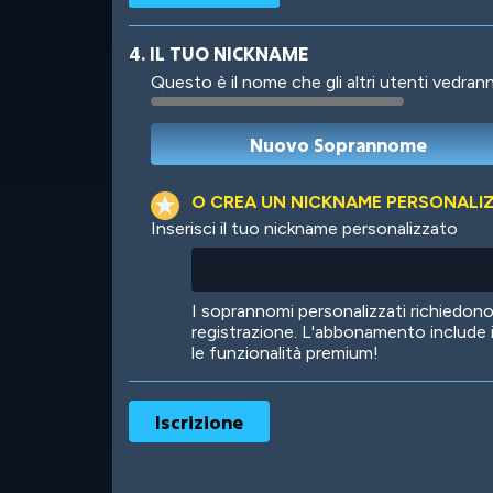
4. IL TUO NICKNAME
Questo è il nome che gli altri utenti vedrann
Robotic
International
O CREA UN NICKNAME PERSONALI
Inserisci il tuo nickname personalizzato
Big City
Starlight
I soprannomi personalizzati richiedo
registrazione. L'abbonamento include 
le funzionalità premium!
Ooh! Aah!
Night Game