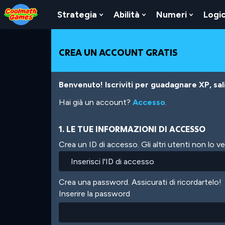
Skip
Skip
Skip
Skip
Salta
to
to
to
to
al
Strategia
Abilità
Numeri
Logi
Show
Show
Show
Top
Navigation
Main
Footer
contenuto
Submenu
Submenu
Submen
of
Content
principale
For
For
For
Page
Strategia
Abilità
Numeri
CREA UN ACCOUNT GRATIS
Benvenuto! Iscriviti per guadagnare XP, salir
Hai già un account?
Accesso
.
1. LE TUE INFORMAZIONI DI ACCESSO
Crea un ID di accesso. Gli altri utenti non lo 
Crea una password. Assicurati di ricordartelo!
Inserire la password