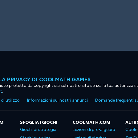
LA PRIVACY DI COOLMATH GAMES
tenuto protetto da copyright sia sul nostro sito senza la tua autorizzaz
ht
.
di utilizzo
Informazioni sui nostri annunci
Domande frequenti su
OM
SFOGLIA I GIOCHI
COOLMATH.COM
ALTR
Giochi di strategia
Lezioni di pre-algebra
Coolm