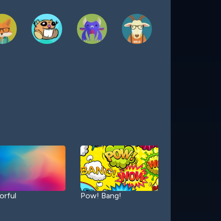
orful
Pow! Bang!