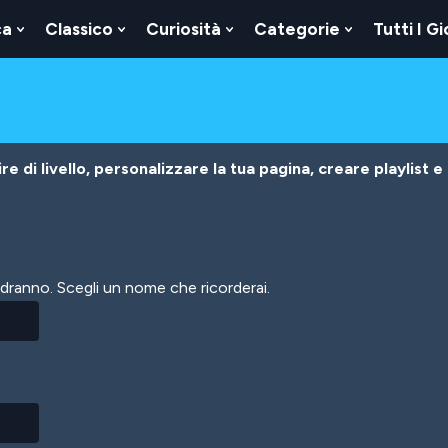
ca
Classico
Curiosità
Categorie
Tutti I Gi
Show
Show
Show
Show
u
Submenu
Submenu
Submenu
Submenu
For
For
For
For
Logica
Classico
Curiosità
Categorie
e di livello, personalizzare la tua pagina, creare playlist e
vedranno. Scegli un nome che ricorderai.