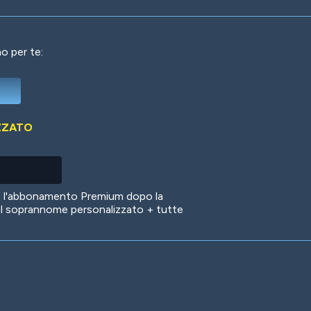
o per te:
Deep Water
On the Beach
Mus
ZZATO
Circuits
Glazed Over
In 
no l'abbonamento Premium dopo la
il soprannome personalizzato + tutte
Big Spender
Hit the Slopes
Boo