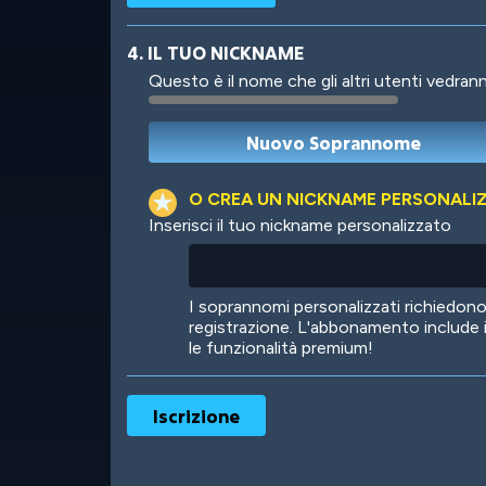
4. IL TUO NICKNAME
Questo è il nome che gli altri utenti vedrann
Robotic
International
O CREA UN NICKNAME PERSONALI
Inserisci il tuo nickname personalizzato
Big City
Starlight
I soprannomi personalizzati richiedo
registrazione. L'abbonamento include 
le funzionalità premium!
Ooh! Aah!
Night Game