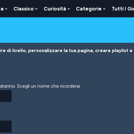
ca
Classico
Curiosità
Categorie
Tutti I Gi
Show
Show
Show
Show
u
Submenu
Submenu
Submenu
Submenu
For
For
For
For
Logica
Classico
Curiosità
Categorie
e di livello, personalizzare la tua pagina, creare playlist e
vedranno. Scegli un nome che ricorderai.