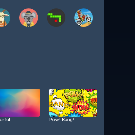
orful
Pow! Bang!