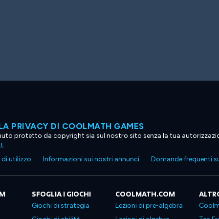
LA PRIVACY DI COOLMATH GAMES
tenuto protetto da copyright sia sul nostro sito senza la tua autorizzaz
ht
.
di utilizzo
Informazioni sui nostri annunci
Domande frequenti su
OM
SFOGLIA I GIOCHI
COOLMATH.COM
ALTR
Giochi di strategia
Lezioni di pre-algebra
Coolm