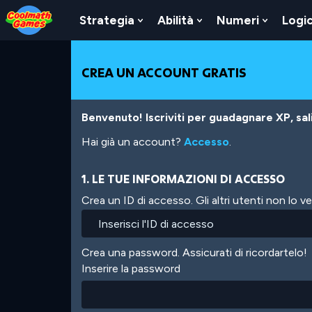
Skip
Skip
Skip
Skip
Salta
to
to
to
to
al
Strategia
Abilità
Numeri
Logi
Show
Show
Show
Top
Navigation
Main
Footer
contenuto
Submenu
Submenu
Submen
of
Content
principale
For
For
For
Page
Strategia
Abilità
Numeri
CREA UN ACCOUNT GRATIS
Benvenuto! Iscriviti per guadagnare XP, salir
Hai già un account?
Accesso
.
1. LE TUE INFORMAZIONI DI ACCESSO
Crea un ID di accesso. Gli altri utenti non lo 
Crea una password. Assicurati di ricordartelo!
Inserire la password