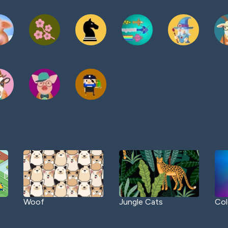
Woof
Jungle Cats
Col