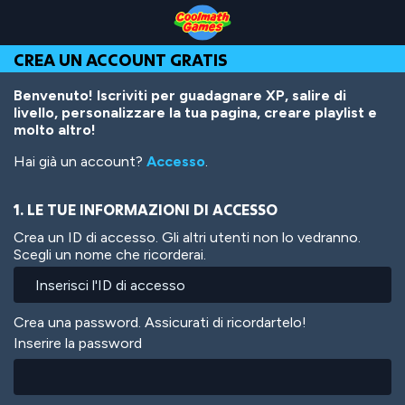
Skip
Skip
Skip
Skip
Salta
to
to
to
to
al
Top
Navigation
Main
Footer
contenuto
CREA UN ACCOUNT GRATIS
of
Content
principale
Page
Benvenuto! Iscriviti per guadagnare XP, salire di
livello, personalizzare la tua pagina, creare playlist e
molto altro!
Hai già un account?
Accesso
.
1. LE TUE INFORMAZIONI DI ACCESSO
Crea un ID di accesso. Gli altri utenti non lo vedranno.
Scegli un nome che ricorderai.
Crea una password. Assicurati di ricordartelo!
Inserire la password