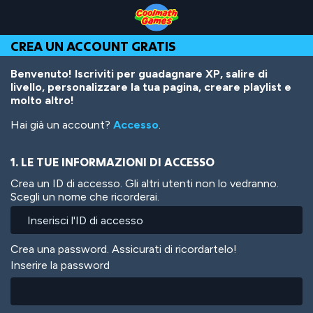
Skip
Skip
Skip
Skip
Salta
to
to
to
to
al
Top
Navigation
Main
Footer
contenuto
CREA UN ACCOUNT GRATIS
of
Content
principale
Page
Benvenuto! Iscriviti per guadagnare XP, salire di
livello, personalizzare la tua pagina, creare playlist e
molto altro!
Hai già un account?
Accesso
.
1. LE TUE INFORMAZIONI DI ACCESSO
Crea un ID di accesso. Gli altri utenti non lo vedranno.
Scegli un nome che ricorderai.
Crea una password. Assicurati di ricordartelo!
Inserire la password