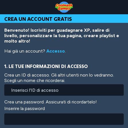
Skip
Skip
Skip
Skip
Salta
to
to
to
to
al
Top
Navigation
Main
Footer
contenuto
CREA UN ACCOUNT GRATIS
of
Content
principale
Page
Benvenuto! Iscriviti per guadagnare XP, salire di
livello, personalizzare la tua pagina, creare playlist e
molto altro!
Hai già un account?
Accesso
.
1. LE TUE INFORMAZIONI DI ACCESSO
Crea un ID di accesso. Gli altri utenti non lo vedranno.
Scegli un nome che ricorderai.
Crea una password. Assicurati di ricordartelo!
Inserire la password