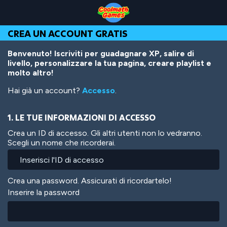
Skip
Skip
Skip
Skip
Salta
to
to
to
to
al
Top
Navigation
Main
Footer
contenuto
CREA UN ACCOUNT GRATIS
of
Content
principale
Page
Benvenuto! Iscriviti per guadagnare XP, salire di
livello, personalizzare la tua pagina, creare playlist e
molto altro!
Hai già un account?
Accesso
.
1. LE TUE INFORMAZIONI DI ACCESSO
Crea un ID di accesso. Gli altri utenti non lo vedranno.
Scegli un nome che ricorderai.
Crea una password. Assicurati di ricordartelo!
Inserire la password