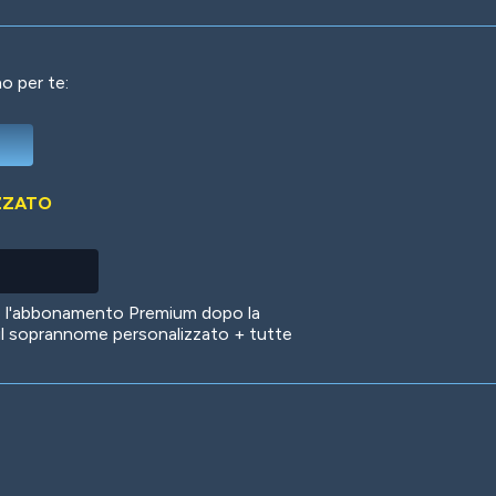
o per te:
Deep Water
On the Beach
Mus
ZZATO
Circuits
Glazed Over
In 
no l'abbonamento Premium dopo la
il soprannome personalizzato + tutte
Big Spender
Hit the Slopes
Boo