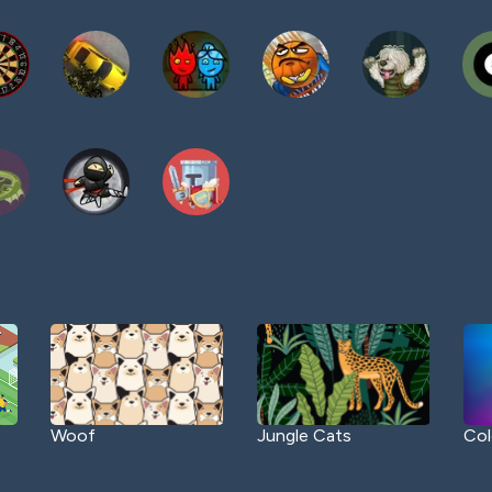
Woof
Jungle Cats
Col