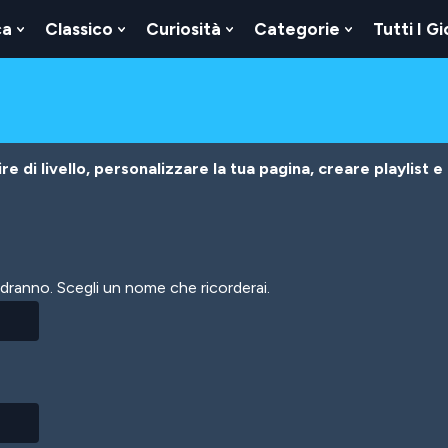
ca
Classico
Curiosità
Categorie
Tutti I Gi
Show
Show
Show
Show
u
Submenu
Submenu
Submenu
Submenu
For
For
For
For
Logica
Classico
Curiosità
Categorie
e di livello, personalizzare la tua pagina, creare playlist e
vedranno. Scegli un nome che ricorderai.