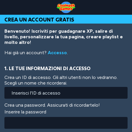
Skip
Skip
Skip
Skip
Salta
to
to
to
to
al
Top
Navigation
Main
Footer
contenuto
CREA UN ACCOUNT GRATIS
of
Content
principale
Page
Benvenuto! Iscriviti per guadagnare XP, salire di
livello, personalizzare la tua pagina, creare playlist e
molto altro!
Hai già un account?
Accesso
.
1. LE TUE INFORMAZIONI DI ACCESSO
Crea un ID di accesso. Gli altri utenti non lo vedranno.
Scegli un nome che ricorderai.
Crea una password. Assicurati di ricordartelo!
Inserire la password