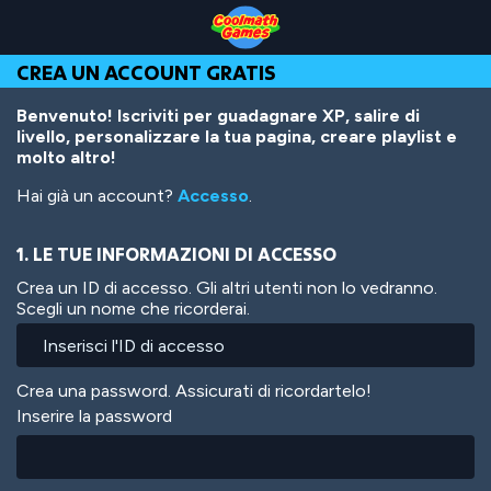
Skip
Skip
Skip
Skip
Salta
to
to
to
to
al
Top
Navigation
Main
Footer
contenuto
CREA UN ACCOUNT GRATIS
of
Content
principale
Page
Benvenuto! Iscriviti per guadagnare XP, salire di
livello, personalizzare la tua pagina, creare playlist e
molto altro!
Hai già un account?
Accesso
.
1. LE TUE INFORMAZIONI DI ACCESSO
Crea un ID di accesso. Gli altri utenti non lo vedranno.
Scegli un nome che ricorderai.
Crea una password. Assicurati di ricordartelo!
Inserire la password