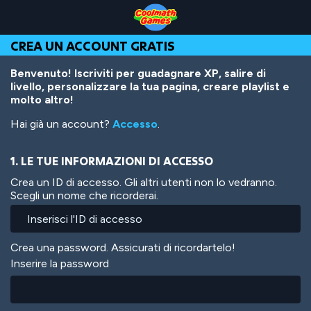
Skip
Skip
Skip
Skip
Salta
to
to
to
to
al
Top
Navigation
Main
Footer
contenuto
CREA UN ACCOUNT GRATIS
of
Content
principale
Page
Benvenuto! Iscriviti per guadagnare XP, salire di
livello, personalizzare la tua pagina, creare playlist e
molto altro!
Hai già un account?
Accesso
.
1. LE TUE INFORMAZIONI DI ACCESSO
Crea un ID di accesso. Gli altri utenti non lo vedranno.
Scegli un nome che ricorderai.
Crea una password. Assicurati di ricordartelo!
Inserire la password